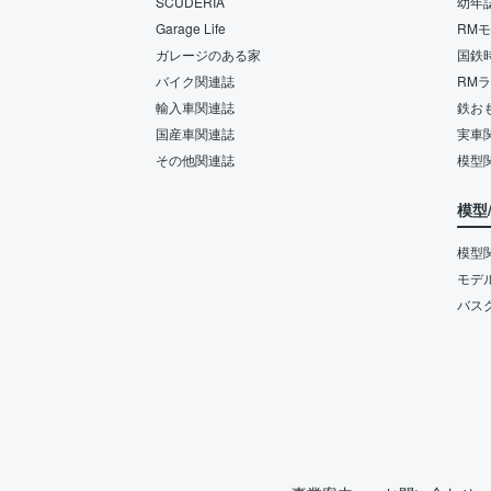
SCUDERIA
幼年
Garage Life
RM
ガレージのある家
国鉄
バイク関連誌
RM
輸入車関連誌
鉄お
国産車関連誌
実車
その他関連誌
模型
模型
模型
モデ
バス