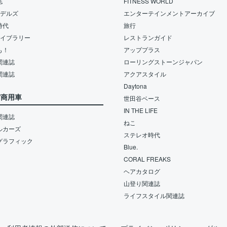
誌
FITNESS WORLD
モデルズ
エンターテインメントアーカイブ
時代
旅行
ライブラリー
レストランガイド
も！
アッププラス
関連誌
ローリングストーンジャパン
関連誌
アクアスタイル
Daytona
/商用車
世田谷ベース
IN THE LIFE
関連誌
ねこ
ルカーズ
ステレオ時代
グラフィック
Blue.
CORAL FREAKS
ヘアカタログ
山登り関連誌
ライフスタイル関連誌