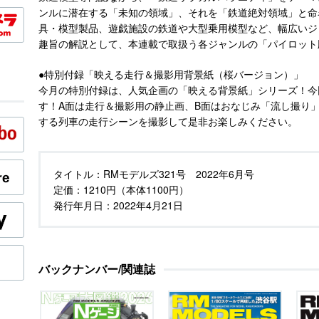
ンルに潜在する「未知の領域」、それを「鉄道絶対領域」と命
具・模型製品、遊戯施設の鉄道や大型乗用模型など、幅広いジ
趣旨の解説として、本連載で取扱う各ジャンルの「パイロット
●特別付録「映える走行＆撮影用背景紙（桜バージョン）」
今月の特別付録は、人気企画の「映える背景紙」シリーズ！今
す！A面は走行＆撮影用の静止画、B面はおなじみ「流し撮り
する列車の走行シーンを撮影して是非お楽しみください。
タイトル：
RMモデルズ321号 2022年6月号
定価：
1210円（本体1100円）
発行年月日：
2022年4月21日
バックナンバー/関連誌