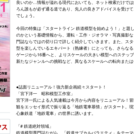
良いのか…情報が溢れる現代においても、ネット検索だけでは
ろん誰もが必ず通る道であり、先人の良きアドバイスを受けて
でしょう。
今回の特集は「スタートライン 鉄道模型を始めよう！」と題
のかという基礎情報から、運転・工作・ジオラマ・写真撮影な
門誌ならではの切り口で詳しく紹介していきます。また、スタ
型を楽しんでいるエキパート（熟練者）にとっても、さらなる
ゲージから16番へと、よりスケールの大きい模型へのステッ
新たなジャンルへの挑戦など、異なるスケールへの転向または
●誌面リニューアル！強力新企画続々スタート！
「宮下洋一 昭和模型工作室」
宮下洋一氏による人気連載は今月から内容をリニューアル！冒
観をエッセイ形式で振り返る「地鉄電車慕情」がスタート。現
心象鉄道「地鉄電車」の世界に誘います。
「# 鉄道絶対領域」
鉄道模型専門誌ながら、「鉄道サブカルバラエティ」をテーマ