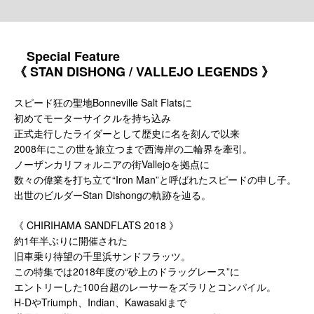
Special Feature
《 STAN DISHONG / VALLEJO LEGENDS 》
スピード狂の聖地Bonneville Salt Flatsに
初めてモーターサイクルを持ち込み
正式走行したライダーとして歴史に名を刻んで以来
2008年にこの世を旅立つまで西海岸の二輪界を牽引。
ノーザンカリフォルニアの街Vallejoを拠点に
数々の偉業を打ち立て“Iron Man”と呼ばれたスピードの申し子。
出世のビルダーStan Dishongの軌跡を辿る。
《 CHIRIHAMA SANDFLATS 2018 》
約1年半ぶりに開催された
旧車乗り待望の千里浜サンドフラッツ。
この特集では2018年度の“砂上のドラッグレース”に
エントリーした100台超のレーサーをズラリとコンパイル。
H-DやTriumph、Indian、Kawasakiまで