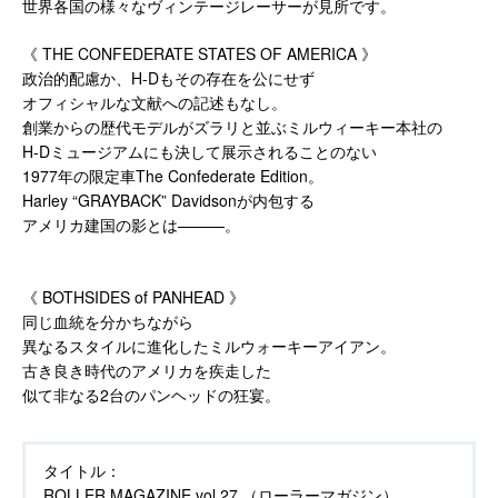
世界各国の様々なヴィンテージレーサーが見所です。
《 THE CONFEDERATE STATES OF AMERICA 》
政治的配慮か、H-Dもその存在を公にせず
オフィシャルな文献への記述もなし。
創業からの歴代モデルがズラリと並ぶミルウィーキー本社の
H-Dミュージアムにも決して展示されることのない
1977年の限定車The Confederate Edition。
Harley “GRAYBACK” Davidsonが内包する
アメリカ建国の影とは———。
《 BOTHSIDES of PANHEAD 》
同じ血統を分かちながら
異なるスタイルに進化したミルウォーキーアイアン。
古き良き時代のアメリカを疾走した
似て非なる2台のパンヘッドの狂宴。
タイトル：
ROLLER MAGAZINE vol.27 （ローラーマガジン）