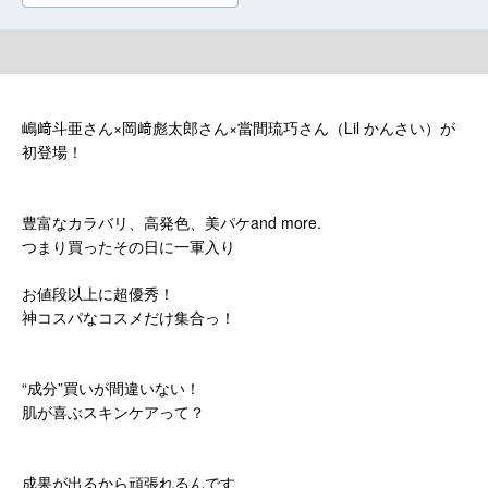
嶋﨑斗亜さん×岡﨑彪太郎さん×當間琉巧さん（Lil かんさい）が
初登場！
豊富なカラバリ、高発色、美パケand more.
つまり買ったその日に一軍入り
お値段以上に超優秀！
神コスパなコスメだけ集合っ！
“成分”買いが間違いない！
肌が喜ぶスキンケアって？
成果が出るから頑張れるんです