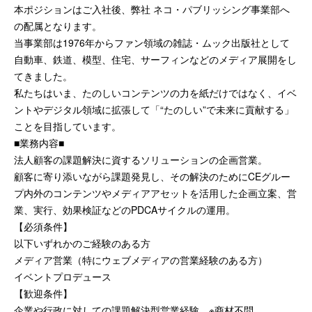
本ポジションはご入社後、弊社 ネコ・パブリッシング事業部へ
の配属となります。
当事業部は1976年からファン領域の雑誌・ムック出版社として
自動車、鉄道、模型、住宅、サーフィンなどのメディア展開をし
てきました。
私たちはいま、たのしいコンテンツの力を紙だけではなく、イベ
ントやデジタル領域に拡張して「“たのしい”で未来に貢献する」
ことを目指しています。
■業務内容■
法人顧客の課題解決に資するソリューションの企画営業。
顧客に寄り添いながら課題発見し、その解決のためにCEグルー
プ内外のコンテンツやメディアアセットを活用した企画立案、営
業、実行、効果検証などのPDCAサイクルの運用。
【必須条件】
以下いずれかのご経験のある方
メディア営業（特にウェブメディアの営業経験のある方）
イベントプロデュース
【歓迎条件】
企業や行政に対しての課題解決型営業経験 ※商材不問