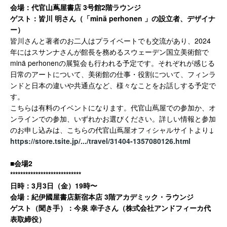
会場：代官山蔦屋書店 3号館2階ラウンジ
ゲスト：皆川 明さん（「minä perhonen 」の設立者、デザイナ
ー）
皆川さんと著者のお二人はプライベートでも交流があり、2024
年にはスサンナさんが館長を務めるスウェーデン国立美術館で
minä perhonenの展覧会も行われる予定です。それぞれが感じる
日常のアートについて、美術館の仕事・役割について、フィンラ
ンドと日本の違いや共通点など、様々なことをお話しする予定で
す。
こちらは有料のイベントになります。代官山蔦屋での参加か、オ
ンラインでの参加、いずれかお選びください。詳しい情報と参加
のお申し込みは、こちらの代官山蔦屋オフィシャルサイトより↓
https://store.tsite.jp/.../travel/31404-1357080126.html
■会場2
****************************
日時：3月3日（金）19時〜
会場：紀伊國屋書店新宿本店 3階アカデミック・ラウンジ
ゲスト（聞き手）：今泉 幸子さん（株式会社アンドフィーカ代
表取締役）