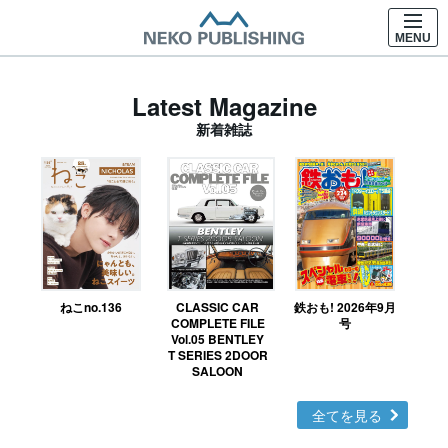
MENU
Latest Magazine
新着雑誌
ねこno.136
CLASSIC CAR
鉄おも! 2026年9月
Ｎ
COMPLETE FILE
号
Vol.05 BENTLEY
MO
T SERIES 2DOOR
SALOON
全てを見る