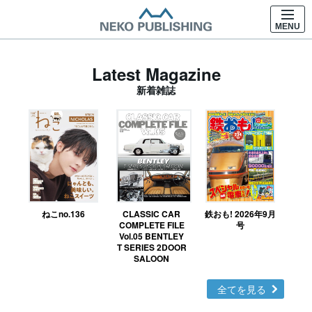
MENU
Latest Magazine
新着雑誌
ねこno.136
CLASSIC CAR
鉄おも! 2026年9月
Ｎ
COMPLETE FILE
号
Vol.05 BENTLEY
MO
T SERIES 2DOOR
SALOON
全てを見る