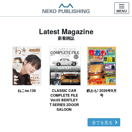
MENU
Latest Magazine
新着雑誌
ねこno.136
CLASSIC CAR
鉄おも! 2026年9月
Ｎ
COMPLETE FILE
号
Vol.05 BENTLEY
MO
T SERIES 2DOOR
SALOON
全てを見る