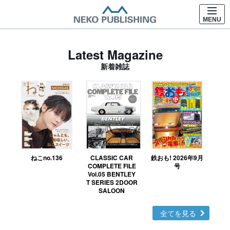
MENU
Latest Magazine
新着雑誌
ねこno.136
CLASSIC CAR
鉄おも! 2026年9月
Ｎ
COMPLETE FILE
号
Vol.05 BENTLEY
MO
T SERIES 2DOOR
SALOON
全てを見る