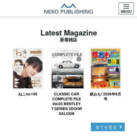
MENU
Latest Magazine
新着雑誌
ねこno.136
CLASSIC CAR
鉄おも! 2026年9月
Ｎ
COMPLETE FILE
号
Vol.05 BENTLEY
MO
T SERIES 2DOOR
SALOON
全てを見る