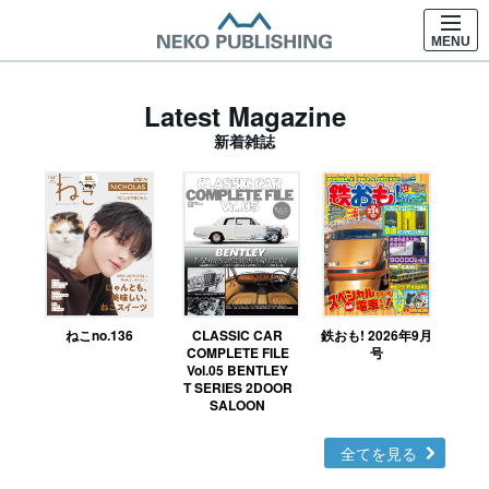
MENU
Latest Magazine
新着雑誌
ねこno.136
CLASSIC CAR
鉄おも! 2026年9月
Ｎ
COMPLETE FILE
号
Vol.05 BENTLEY
MO
T SERIES 2DOOR
SALOON
全てを見る