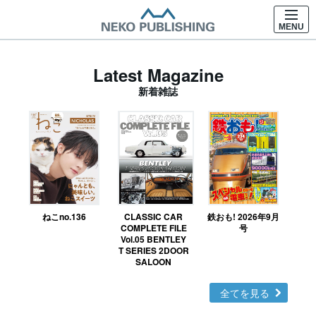
MENU
Latest Magazine
新着雑誌
ねこno.136
CLASSIC CAR
鉄おも! 2026年9月
Ｎ
COMPLETE FILE
号
Vol.05 BENTLEY
MO
T SERIES 2DOOR
SALOON
全てを見る