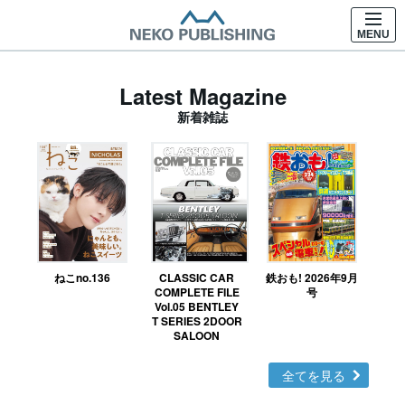
MENU
Latest Magazine
新着雑誌
ねこno.136
CLASSIC CAR
鉄おも! 2026年9月
Ｎ
COMPLETE FILE
号
Vol.05 BENTLEY
MO
T SERIES 2DOOR
SALOON
全てを見る