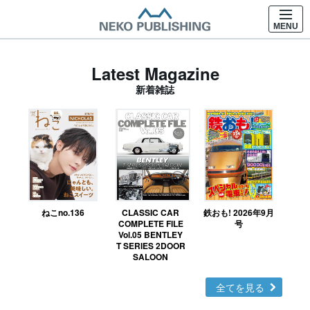
MENU
Latest Magazine
新着雑誌
ねこno.136
CLASSIC CAR
鉄おも! 2026年9月
Ｎ
COMPLETE FILE
号
Vol.05 BENTLEY
MO
T SERIES 2DOOR
SALOON
全てを見る