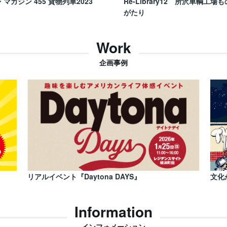
・マガジン 455 貨物列車2023
Re-Library12 所沢車輌工場も
がたり
Work
企画事例
リアルイベント『Daytona DAYS』
文化
Information
インフォメーション