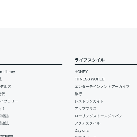
ライフスタイル
-Library
HONEY
誌
FITNESS WORLD
モデルズ
エンターテインメントアーカイブ
時代
旅行
ライブラリー
レストランガイド
も！
アッププラス
関連誌
ローリングストーンジャパン
関連誌
アクアスタイル
Daytona
/商用車