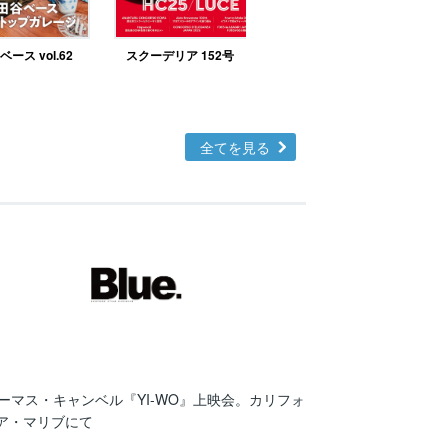
ース vol.62
スクーデリア 152号
北欧テイストの部屋づ
くりno.48
全てを見る