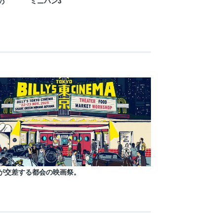
ミニバン3
の
が交差する都会の映画祭。