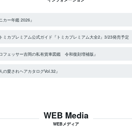
カー年鑑 2026』
ミカプレミアム公式ガイド『トミカプレミアム大全2』3/23発売予定
ロフェッサー吉岡の私有貨車図鑑 令和復刻増補版』
の愛されヘアカタログVol.32』
WEB Media
WEBメディア