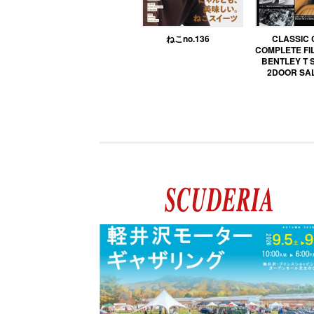
ねこno.136
CLASSIC
COMPLETE FIL
BENTLEY T 
2DOOR SA