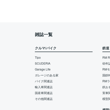
雑誌一覧
クルマ/バイク
鉄道
Tipo
RM Re
SCUDERIA
幼年
Garage Life
RM
ガレージのある家
国鉄
バイク関連誌
RM
輸入車関連誌
鉄お
国産車関連誌
実車
その他関連誌
模型
模型