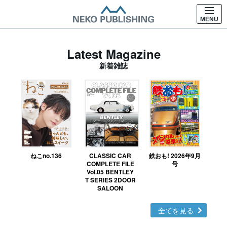
MENU
Latest Magazine
新着雑誌
ねこno.136
CLASSIC CAR
鉄おも! 2026年9月
Ｎ
COMPLETE FILE
号
Vol.05 BENTLEY
MO
T SERIES 2DOOR
SALOON
全てを見る