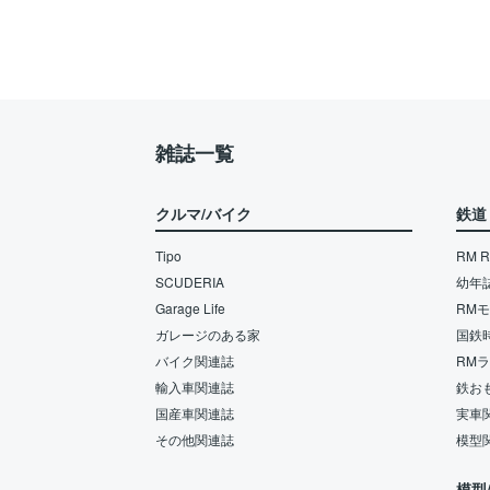
雑誌一覧
クルマ/バイク
鉄道
Tipo
RM Re
SCUDERIA
幼年
Garage Life
RM
ガレージのある家
国鉄
バイク関連誌
RM
輸入車関連誌
鉄お
国産車関連誌
実車
その他関連誌
模型
模型