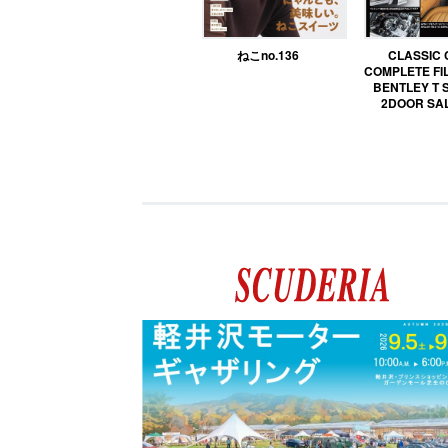
ねこno.136
CLASSIC
COMPLETE FIL
BENTLEY T 
2DOOR SA