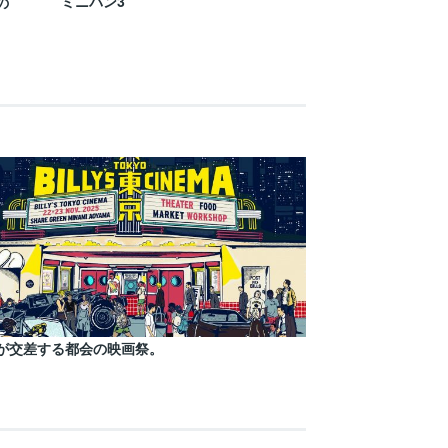
ミニバン3
の
が交差する都会の映画祭。