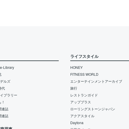
ライフスタイル
-Library
HONEY
誌
FITNESS WORLD
モデルズ
エンターテインメントアーカイブ
時代
旅行
ライブラリー
レストランガイド
も！
アッププラス
関連誌
ローリングストーンジャパン
関連誌
アクアスタイル
Daytona
/商用車