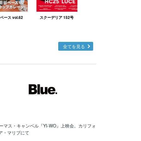
ース vol.62
スクーデリア 152号
北欧テイストの部屋づ
くりno.48
全てを見る