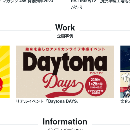
・マガジン 455 貨物列車2023
Re-Library12 所沢車輌工場も
がたり
Work
企画事例
リアルイベント『Daytona DAYS』
文化
Information
インフォメーション