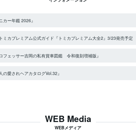
カー年鑑 2026』
ミカプレミアム公式ガイド『トミカプレミアム大全2』3/23発売予定
ロフェッサー吉岡の私有貨車図鑑 令和復刻増補版』
の愛されヘアカタログVol.32』
WEB Media
WEBメディア