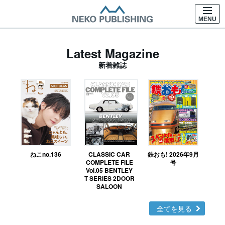
MENU
Latest Magazine
新着雑誌
ねこno.136
CLASSIC CAR
鉄おも! 2026年9月
Ｎ
COMPLETE FILE
号
Vol.05 BENTLEY
MO
T SERIES 2DOOR
SALOON
全てを見る