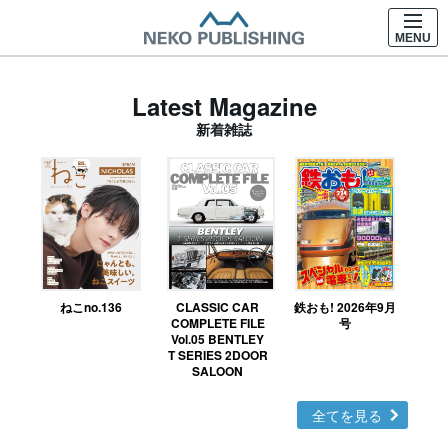
MENU
Latest Magazine
新着雑誌
ねこno.136
CLASSIC CAR
鉄おも! 2026年9月
Ｎ
COMPLETE FILE
号
Vol.05 BENTLEY
MO
T SERIES 2DOOR
SALOON
全てを見る