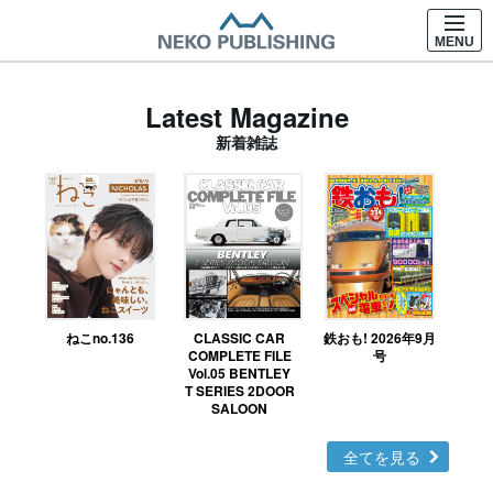
MENU
Latest Magazine
新着雑誌
ねこno.136
CLASSIC CAR
鉄おも! 2026年9月
Ｎ
COMPLETE FILE
号
Vol.05 BENTLEY
MO
T SERIES 2DOOR
SALOON
全てを見る