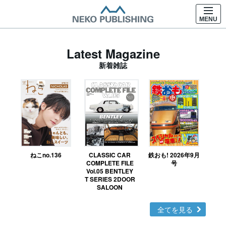
MENU
Latest Magazine
新着雑誌
ねこno.136
CLASSIC CAR
鉄おも! 2026年9月
Ｎ
COMPLETE FILE
号
Vol.05 BENTLEY
MO
T SERIES 2DOOR
SALOON
全てを見る