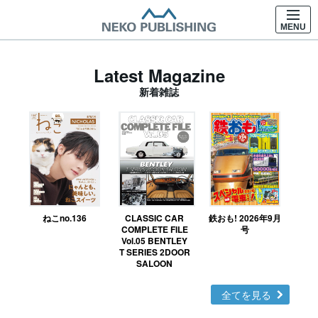
MENU
Latest Magazine
新着雑誌
ねこno.136
CLASSIC CAR
鉄おも! 2026年9月
Ｎ
COMPLETE FILE
号
Vol.05 BENTLEY
MO
T SERIES 2DOOR
SALOON
全てを見る