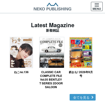
MENU
Latest Magazine
新着雑誌
ねこno.136
CLASSIC CAR
鉄おも! 2026年9月
Ｎ
COMPLETE FILE
号
Vol.05 BENTLEY
MO
T SERIES 2DOOR
SALOON
全てを見る