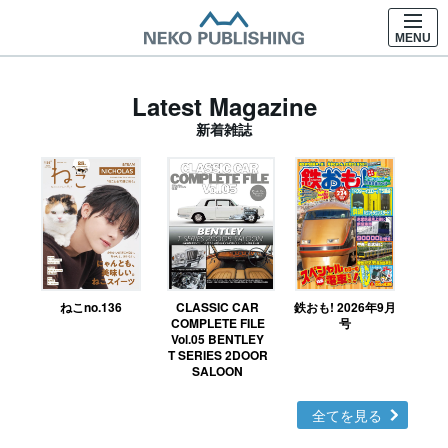
MENU
Latest Magazine
新着雑誌
ねこno.136
CLASSIC CAR
鉄おも! 2026年9月
Ｎ
COMPLETE FILE
号
Vol.05 BENTLEY
MO
T SERIES 2DOOR
SALOON
全てを見る