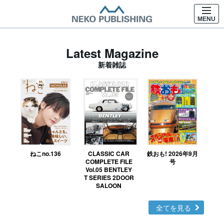
MENU
Latest Magazine
新着雑誌
ねこno.136
CLASSIC CAR
鉄おも! 2026年9月
Ｎ
COMPLETE FILE
号
Vol.05 BENTLEY
MO
T SERIES 2DOOR
SALOON
全てを見る