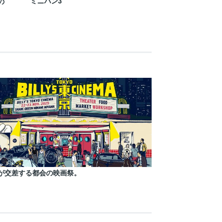
ミニバン3
の
が交差する都会の映画祭。