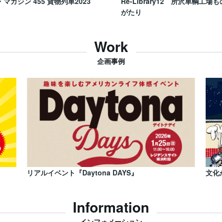
・マガジン 455 貨物列車2023
Re-Library12 所沢車輌工場も
がたり
Work
企画事例
リアルイベント『Daytona DAYS』
文化
Information
インフォメーション