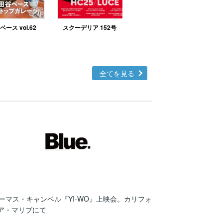
ース vol.62
スクーデリア 152号
北欧テイストの部屋づ
くりno.48
全てを見る