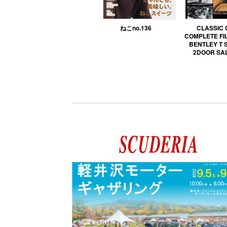
ねこno.136
CLASSIC
COMPLETE FIL
BENTLEY T 
2DOOR SA