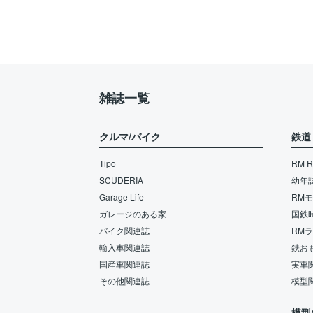
雑誌一覧
クルマ/バイク
鉄道
Tipo
RM Re
SCUDERIA
幼年
Garage Life
RM
ガレージのある家
国鉄
バイク関連誌
RM
輸入車関連誌
鉄お
国産車関連誌
実車
その他関連誌
模型
模型