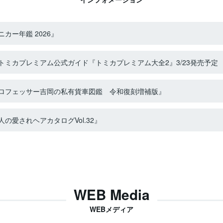
カー年鑑 2026』
ミカプレミアム公式ガイド『トミカプレミアム大全2』3/23発売予定
ロフェッサー吉岡の私有貨車図鑑 令和復刻増補版』
の愛されヘアカタログVol.32』
WEB Media
WEBメディア