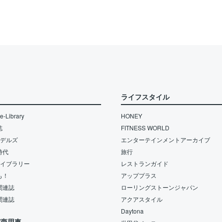
ライフスタイル
-Library
HONEY
誌
FITNESS WORLD
モデルズ
エンターテインメントアーカイブ
時代
旅行
ライブラリー
レストランガイド
も！
アッププラス
関連誌
ローリングストーンジャパン
関連誌
アクアスタイル
Daytona
/商用車