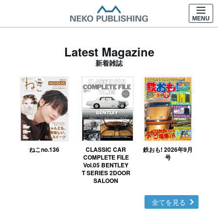
MENU
Latest Magazine
新着雑誌
ねこno.136
CLASSIC CAR
鉄おも! 2026年9月
Ｎ
COMPLETE FILE
号
Vol.05 BENTLEY
MO
T SERIES 2DOOR
SALOON
全てを見る