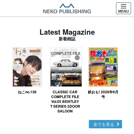
MENU
Latest Magazine
新着雑誌
ねこno.136
CLASSIC CAR
鉄おも! 2026年9月
Ｎ
COMPLETE FILE
号
Vol.05 BENTLEY
MO
T SERIES 2DOOR
SALOON
全てを見る