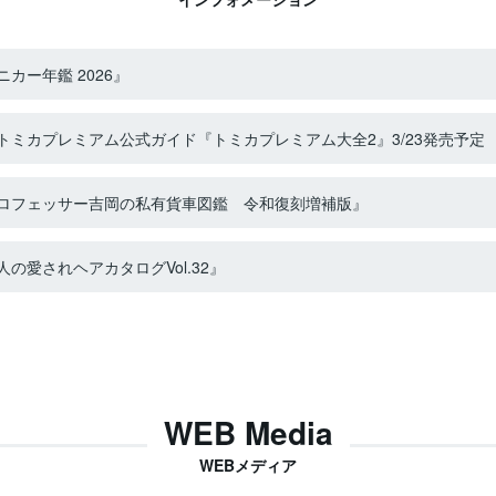
カー年鑑 2026』
ミカプレミアム公式ガイド『トミカプレミアム大全2』3/23発売予定
ロフェッサー吉岡の私有貨車図鑑 令和復刻増補版』
の愛されヘアカタログVol.32』
WEB Media
WEBメディア