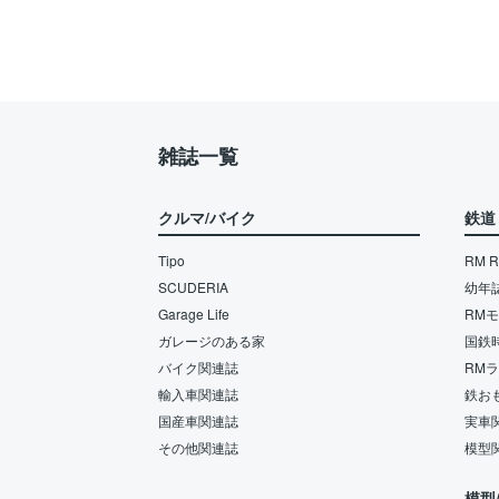
雑誌一覧
クルマ/バイク
鉄道
Tipo
RM Re
SCUDERIA
幼年
Garage Life
RM
ガレージのある家
国鉄
バイク関連誌
RM
輸入車関連誌
鉄お
国産車関連誌
実車
その他関連誌
模型
模型