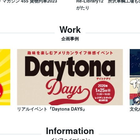
・マガジン 455 貨物列車2023
Re-Library12 所沢車輌工場も
がたり
Work
企画事例
リアルイベント『Daytona DAYS』
文化
Information
インフォメーション