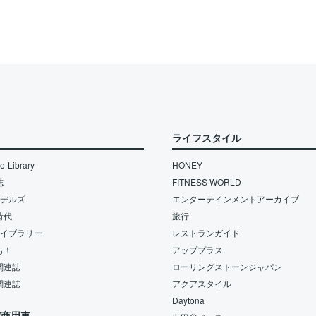
ライフスタイル
-Library
HONEY
誌
FITNESS WORLD
モデルズ
エンターテインメントアーカイブ
時代
旅行
ライブラリー
レストランガイド
も！
アッププラス
関連誌
ローリングストーンジャパン
関連誌
アクアスタイル
Daytona
/商用車