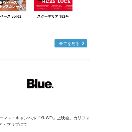
ース vol.62
スクーデリア 152号
北欧テイストの部屋づ
くりno.48
全てを見る