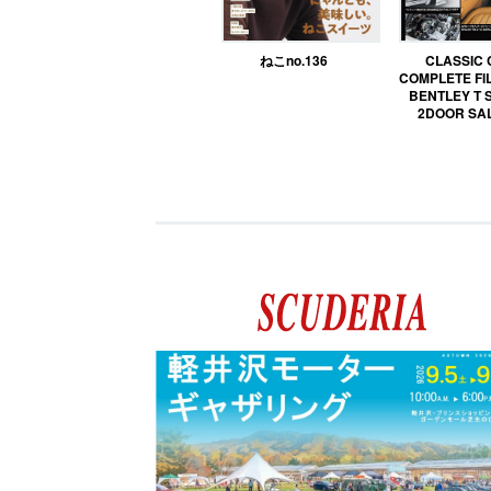
ねこno.136
CLASSIC
COMPLETE FIL
BENTLEY T 
2DOOR SA