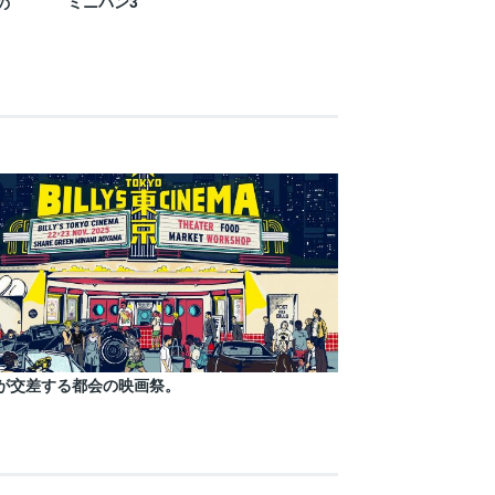
ミニバン3
の
が交差する都会の映画祭。