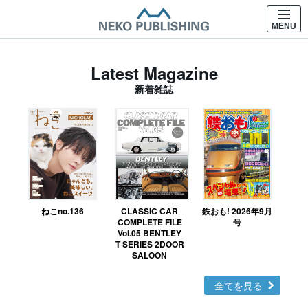
MENU
Latest Magazine
新着雑誌
ねこno.136
CLASSIC CAR
鉄おも! 2026年9月
Ｎ
COMPLETE FILE
号
Vol.05 BENTLEY
MO
T SERIES 2DOOR
SALOON
全てを見る