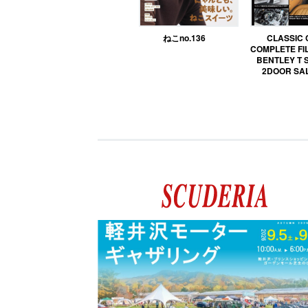
ねこno.136
CLASSIC
COMPLETE FIL
BENTLEY T 
2DOOR SA