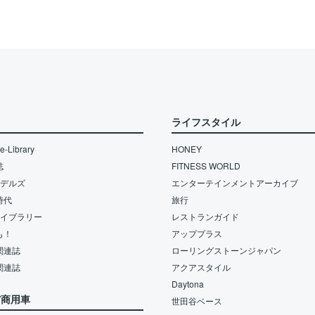
ライフスタイル
-Library
HONEY
誌
FITNESS WORLD
モデルズ
エンターテインメントアーカイブ
時代
旅行
ライブラリー
レストランガイド
も！
アッププラス
関連誌
ローリングストーンジャパン
関連誌
アクアスタイル
Daytona
/商用車
世田谷ベース