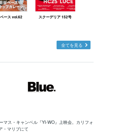
ース vol.62
スクーデリア 152号
北欧テイストの部屋づ
くりno.48
全てを見る