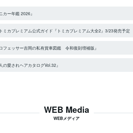
カー年鑑 2026』
ミカプレミアム公式ガイド『トミカプレミアム大全2』3/23発売予定
ロフェッサー吉岡の私有貨車図鑑 令和復刻増補版』
の愛されヘアカタログVol.32』
WEB Media
WEBメディア