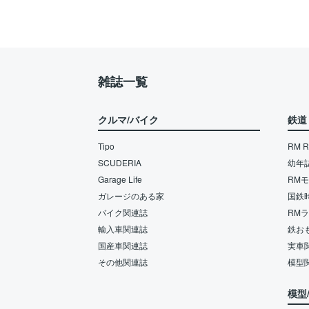
雑誌一覧
クルマ/バイク
鉄道
Tipo
RM Re
SCUDERIA
幼年
Garage Life
RM
ガレージのある家
国鉄
バイク関連誌
RM
輸入車関連誌
鉄お
国産車関連誌
実車
その他関連誌
模型
模型