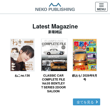
MENU
Latest Magazine
新着雑誌
ねこno.136
CLASSIC CAR
鉄おも! 2026年9月
Ｎ
COMPLETE FILE
号
Vol.05 BENTLEY
MO
T SERIES 2DOOR
SALOON
全てを見る