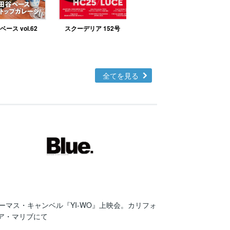
ース vol.62
スクーデリア 152号
北欧テイストの部屋づ
くりno.48
全てを見る