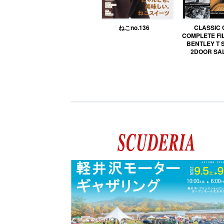
ねこno.136
CLASSIC
COMPLETE FIL
BENTLEY T 
2DOOR SA