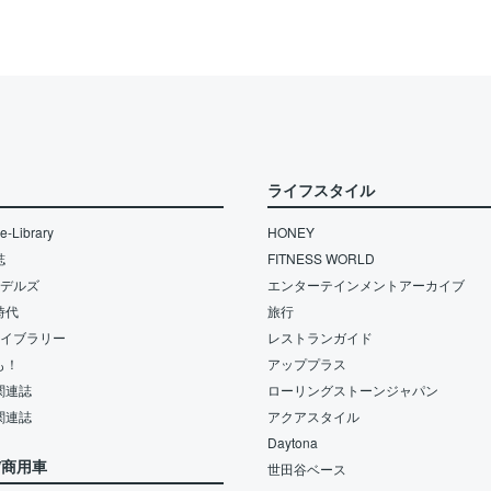
ライフスタイル
-Library
HONEY
誌
FITNESS WORLD
モデルズ
エンターテインメントアーカイブ
時代
旅行
ライブラリー
レストランガイド
も！
アッププラス
関連誌
ローリングストーンジャパン
関連誌
アクアスタイル
Daytona
/商用車
世田谷ベース