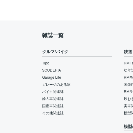
雑誌一覧
クルマ/バイク
鉄道
Tipo
RM Re
SCUDERIA
幼年
Garage Life
RM
ガレージのある家
国鉄
バイク関連誌
RM
輸入車関連誌
鉄お
国産車関連誌
実車
その他関連誌
模型
模型