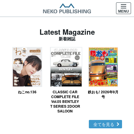
MENU
Latest Magazine
新着雑誌
ねこno.136
CLASSIC CAR
鉄おも! 2026年9月
Ｎ
COMPLETE FILE
号
Vol.05 BENTLEY
MO
T SERIES 2DOOR
SALOON
全てを見る