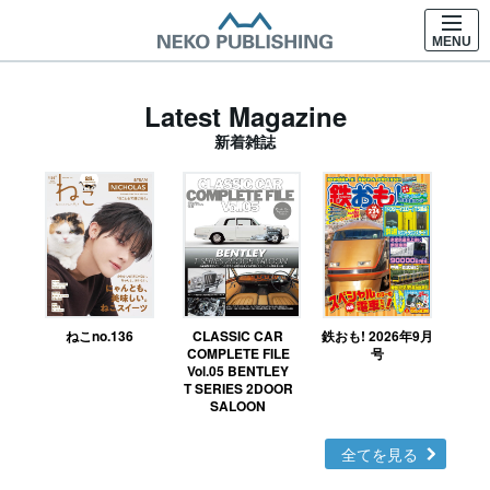
MENU
Latest Magazine
新着雑誌
ねこno.136
CLASSIC CAR
鉄おも! 2026年9月
Ｎ
COMPLETE FILE
号
Vol.05 BENTLEY
MO
T SERIES 2DOOR
SALOON
全てを見る