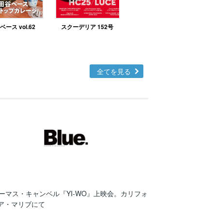
ース vol.62
スクーデリア 152号
北欧テイストの部屋づ
くりno.48
全てを見る