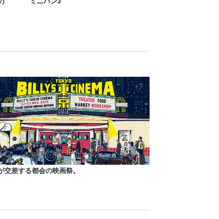
ミニバン3
の
が交差する都会の映画祭。