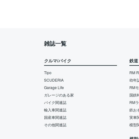
雑誌一覧
クルマ/バイク
鉄道
Tipo
RM Re
SCUDERIA
幼年
Garage Life
RM
ガレージのある家
国鉄
バイク関連誌
RM
輸入車関連誌
鉄お
国産車関連誌
実車
その他関連誌
模型
模型