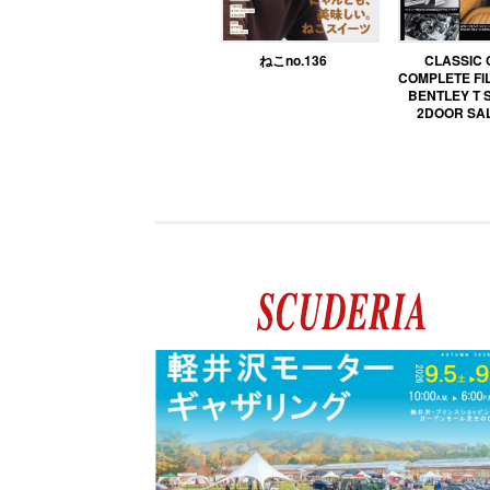
ねこno.136
CLASSIC
COMPLETE FIL
BENTLEY T 
2DOOR SA