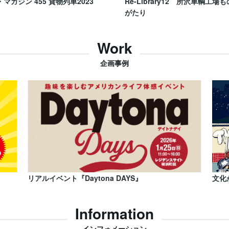
・マガジン 455 貨物列車2023
Re-Library12 所沢車輌工場も
がたり
Work
企画事例
リアルイベント『Daytona DAYS』
文化
Information
インフォメーション