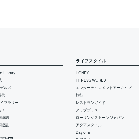
ライフスタイル
-Library
HONEY
誌
FITNESS WORLD
モデルズ
エンターテインメントアーカイブ
時代
旅行
ライブラリー
レストランガイド
も！
アッププラス
関連誌
ローリングストーンジャパン
関連誌
アクアスタイル
Daytona
/商用車