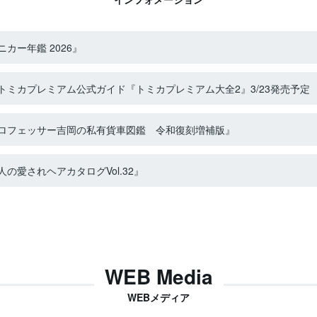
カー年鑑 2026』
ミカプレミアム公式ガイド『トミカプレミアム大全2』3/23発売予定
ロフェッサー吉岡の私有貨車図鑑 令和復刻増補版』
の愛されヘアカタログVol.32』
WEB Media
WEBメディア