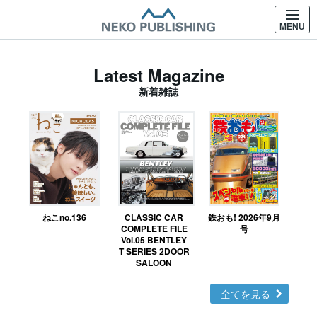
MENU
Latest Magazine
新着雑誌
ねこno.136
CLASSIC CAR
鉄おも! 2026年9月
Ｎ
COMPLETE FILE
号
Vol.05 BENTLEY
MO
T SERIES 2DOOR
SALOON
全てを見る