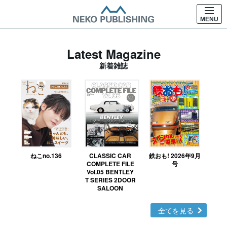
MENU
Latest Magazine
新着雑誌
ねこno.136
CLASSIC CAR
鉄おも! 2026年9月
Ｎ
COMPLETE FILE
号
Vol.05 BENTLEY
MO
T SERIES 2DOOR
SALOON
全てを見る