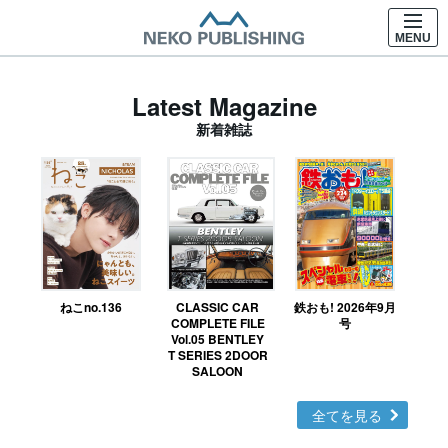
MENU
Latest Magazine
新着雑誌
ねこno.136
CLASSIC CAR
鉄おも! 2026年9月
Ｎ
COMPLETE FILE
号
Vol.05 BENTLEY
MO
T SERIES 2DOOR
SALOON
全てを見る