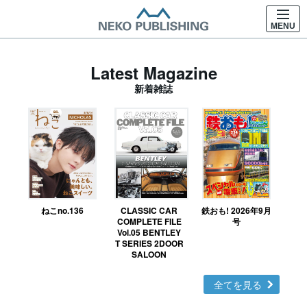
MENU
Latest Magazine
新着雑誌
ねこno.136
CLASSIC CAR
鉄おも! 2026年9月
Ｎ
COMPLETE FILE
号
Vol.05 BENTLEY
MO
T SERIES 2DOOR
SALOON
全てを見る