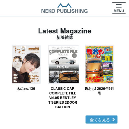
MENU
Latest Magazine
新着雑誌
ねこno.136
CLASSIC CAR
鉄おも! 2026年9月
Ｎ
COMPLETE FILE
号
Vol.05 BENTLEY
MO
T SERIES 2DOOR
SALOON
全てを見る