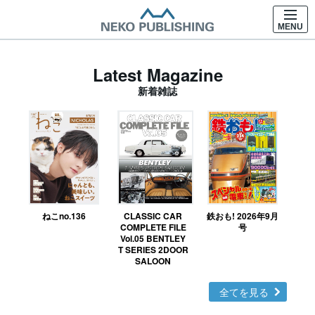
MENU
Latest Magazine
新着雑誌
ねこno.136
CLASSIC CAR
鉄おも! 2026年9月
Ｎ
COMPLETE FILE
号
Vol.05 BENTLEY
MO
T SERIES 2DOOR
SALOON
全てを見る