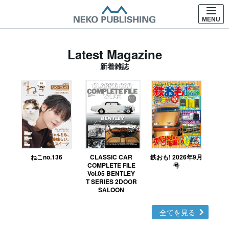
MENU
Latest Magazine
新着雑誌
ねこno.136
CLASSIC CAR
鉄おも! 2026年9月
Ｎ
COMPLETE FILE
号
Vol.05 BENTLEY
MO
T SERIES 2DOOR
SALOON
全てを見る