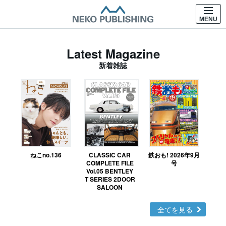
MENU
Latest Magazine
新着雑誌
ねこno.136
CLASSIC CAR
鉄おも! 2026年9月
Ｎ
COMPLETE FILE
号
Vol.05 BENTLEY
MO
T SERIES 2DOOR
SALOON
全てを見る