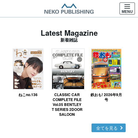
MENU
Latest Magazine
新着雑誌
ねこno.136
CLASSIC CAR
鉄おも! 2026年9月
Ｎ
COMPLETE FILE
号
Vol.05 BENTLEY
MO
T SERIES 2DOOR
SALOON
全てを見る