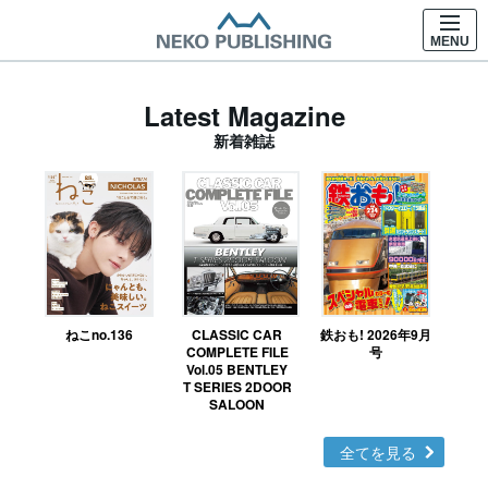
MENU
Latest Magazine
新着雑誌
ねこno.136
CLASSIC CAR
鉄おも! 2026年9月
Ｎ
COMPLETE FILE
号
Vol.05 BENTLEY
MO
T SERIES 2DOOR
SALOON
全てを見る