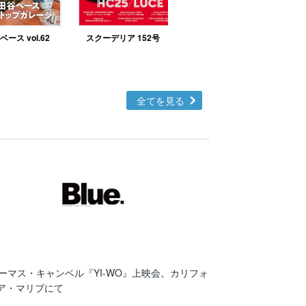
ース vol.62
スクーデリア 152号
北欧テイストの部屋づ
くりno.48
全てを見る