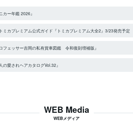
カー年鑑 2026』
ミカプレミアム公式ガイド『トミカプレミアム大全2』3/23発売予定
ロフェッサー吉岡の私有貨車図鑑 令和復刻増補版』
の愛されヘアカタログVol.32』
WEB Media
WEBメディア