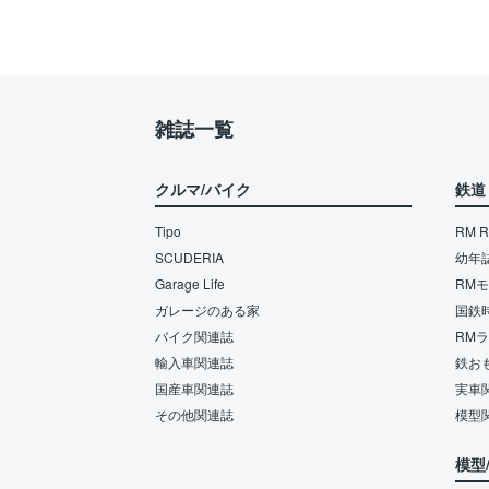
雑誌一覧
クルマ/バイク
鉄道
Tipo
RM Re
SCUDERIA
幼年
Garage Life
RM
ガレージのある家
国鉄
バイク関連誌
RM
輸入車関連誌
鉄お
国産車関連誌
実車
その他関連誌
模型
模型