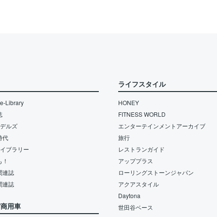
ライフスタイル
-Library
HONEY
誌
FITNESS WORLD
モデルズ
エンターテインメントアーカイブ
時代
旅行
ライブラリー
レストランガイド
も！
アッププラス
関連誌
ローリングストーンジャパン
関連誌
アクアスタイル
Daytona
/商用車
世田谷ベース