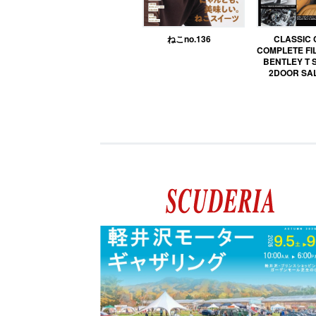
ねこno.136
CLASSIC
COMPLETE FIL
BENTLEY T 
2DOOR SA