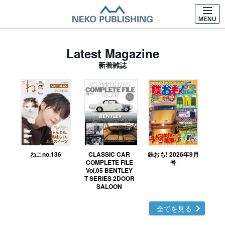
MENU
Latest Magazine
新着雑誌
ねこno.136
CLASSIC CAR
鉄おも! 2026年9月
Ｎ
COMPLETE FILE
号
Vol.05 BENTLEY
MO
T SERIES 2DOOR
SALOON
全てを見る