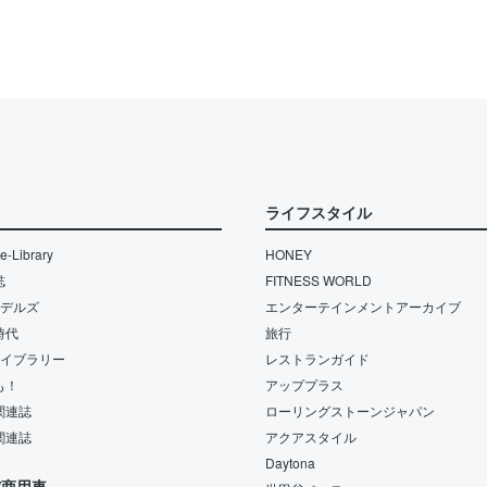
ライフスタイル
-Library
HONEY
誌
FITNESS WORLD
モデルズ
エンターテインメントアーカイブ
時代
旅行
ライブラリー
レストランガイド
も！
アッププラス
関連誌
ローリングストーンジャパン
関連誌
アクアスタイル
Daytona
/商用車