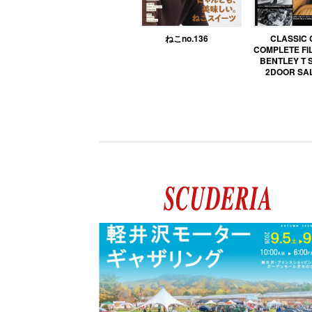
ねこno.136
CLASSIC
COMPLETE FIL
BENTLEY T 
2DOOR SA