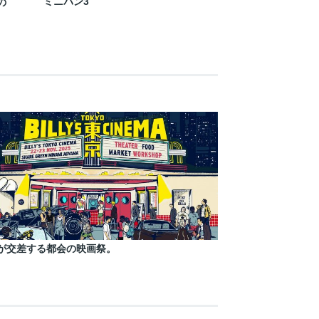
ミニバン3
の
が交差する都会の映画祭。