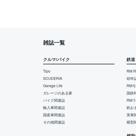
雑誌一覧
クルマ/バイク
鉄道
Tipo
RM Re
SCUDERIA
幼年
Garage Life
RM
ガレージのある家
国鉄
バイク関連誌
RM
輸入車関連誌
鉄お
国産車関連誌
実車
その他関連誌
模型
模型