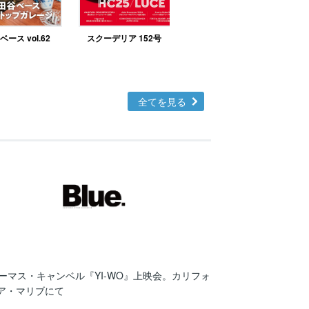
ース vol.62
スクーデリア 152号
北欧テイストの部屋づ
くりno.48
全てを見る