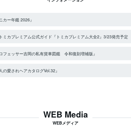
カー年鑑 2026』
ミカプレミアム公式ガイド『トミカプレミアム大全2』3/23発売予定
ロフェッサー吉岡の私有貨車図鑑 令和復刻増補版』
の愛されヘアカタログVol.32』
WEB Media
WEBメディア