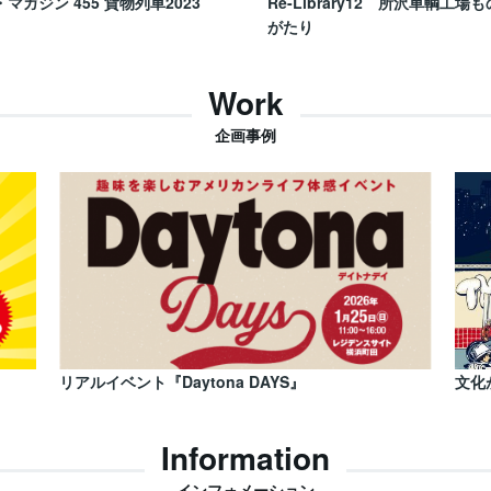
・マガジン 455 貨物列車2023
Re-Library12 所沢車輌工場も
がたり
Work
企画事例
リアルイベント『Daytona DAYS』
文化
Information
インフォメーション