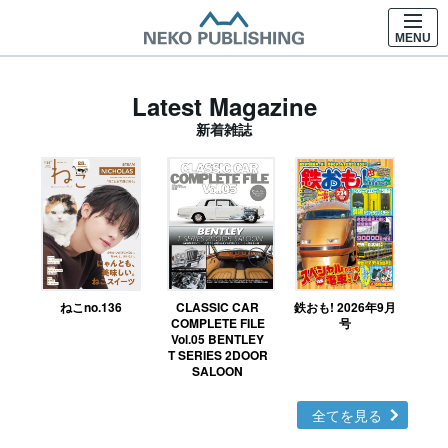
MENU
Latest Magazine
新着雑誌
ねこno.136
CLASSIC CAR
鉄おも! 2026年9月
Ｎ
COMPLETE FILE
号
Vol.05 BENTLEY
MO
T SERIES 2DOOR
SALOON
全てを見る